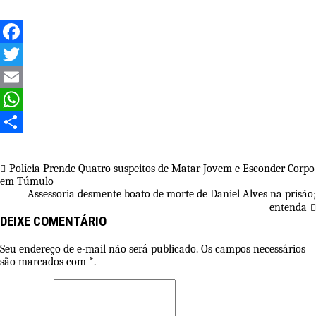
Facebook
Twitter
Email
WhatsApp
Share
Navegação
Polícia Prende Quatro suspeitos de Matar Jovem e Esconder Corpo
em Túmulo
de
Assessoria desmente boato de morte de Daniel Alves na prisão;
Post
entenda
DEIXE COMENTÁRIO
Seu endereço de e-mail não será publicado. Os campos necessários
são marcados com *.