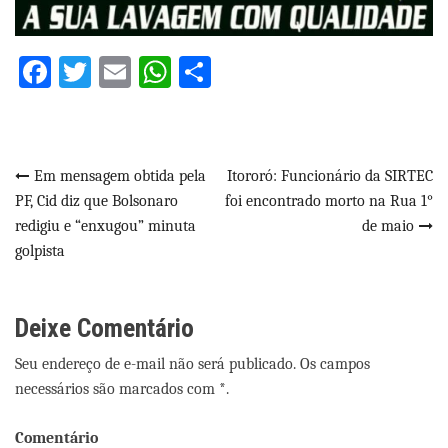
Facebook
Twitter
Email
WhatsApp
Share
Navegação
Em mensagem obtida pela
Itororó: Funcionário da SIRTEC
PF, Cid diz que Bolsonaro
foi encontrado morto na Rua 1°
de
redigiu e “enxugou” minuta
de maio
Post
golpista
Deixe Comentário
Seu endereço de e-mail não será publicado. Os campos
necessários são marcados com *.
Comentário