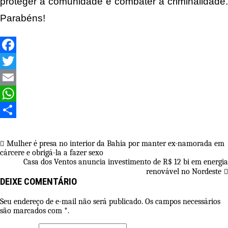
proteger a comunidade e combater a criminalidade.
Parabéns!
Facebook
Twitter
Email
WhatsApp
Share
Navegação
Mulher é presa no interior da Bahia por manter ex-namorada em
cárcere e obrigá-la a fazer sexo
de
Casa dos Ventos anuncia investimento de R$ 12 bi em energia
Post
renovável no Nordeste
DEIXE COMENTÁRIO
Seu endereço de e-mail não será publicado. Os campos necessários
são marcados com *.