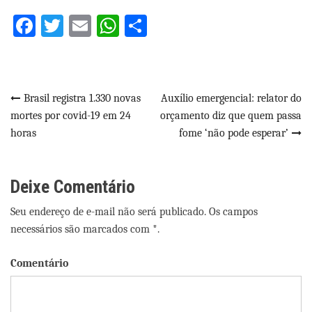
Facebook
Twitter
Email
WhatsApp
Share
Navegação
Brasil registra 1.330 novas
Auxílio emergencial: relator do
mortes por covid-19 em 24
orçamento diz que quem passa
de
horas
fome ‘não pode esperar’
Post
Deixe Comentário
Seu endereço de e-mail não será publicado. Os campos
necessários são marcados com *.
Comentário