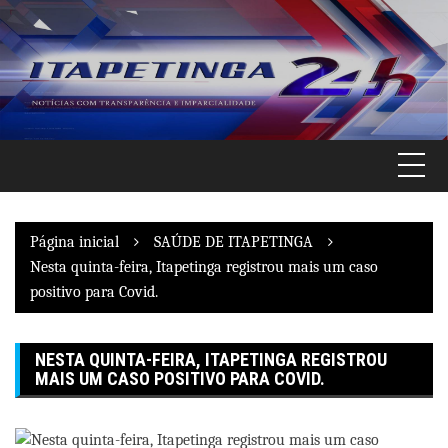
Pular
para
o
conteúdo
Página inicial
SAÚDE DE ITAPETINGA
Nesta quinta-feira, Itapetinga registrou mais um caso
positivo para Covid.
NESTA QUINTA-FEIRA, ITAPETINGA REGISTROU
MAIS UM CASO POSITIVO PARA COVID.