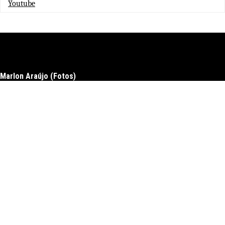
Youtube
Marlon Araújo (Fotos)
Docs
Download
Upgrade to pro