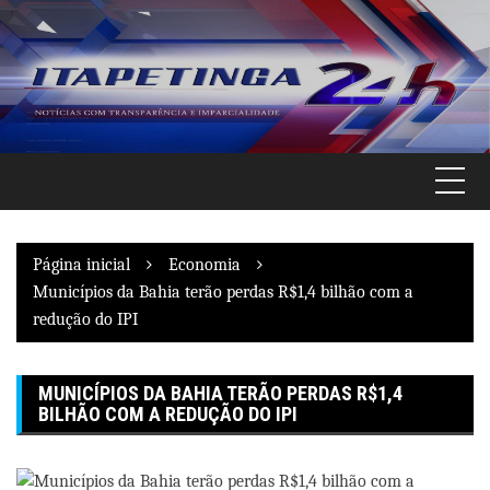
Pular
para
o
conteúdo
Página inicial
Economia
Municípios da Bahia terão perdas R$1,4 bilhão com a
redução do IPI
MUNICÍPIOS DA BAHIA TERÃO PERDAS R$1,4
BILHÃO COM A REDUÇÃO DO IPI