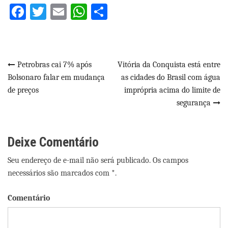
Facebook
Twitter
Email
WhatsApp
Share
Navegação
Petrobras cai 7% após
Vitória da Conquista está entre
Bolsonaro falar em mudança
as cidades do Brasil com água
de
de preços
imprópria acima do limite de
Post
segurança
Deixe Comentário
Seu endereço de e-mail não será publicado. Os campos
necessários são marcados com *.
Comentário