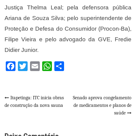
Justiça Thelma Leal; pela defensora pública
Ariana de Souza Silva; pelo superintendente de
Proteção e Defesa do Consumidor (Procon-Ba),
Filipe Vieira e pelo advogado da GVE, Fredie
Didier Junior.
Facebook
Twitter
Email
WhatsApp
Share
Navegação
Itapetinga: ITC inicia obras
Senado aprova congelamento
de construção da nova sauna
de medicamentos e planos de
de
saúde
Post