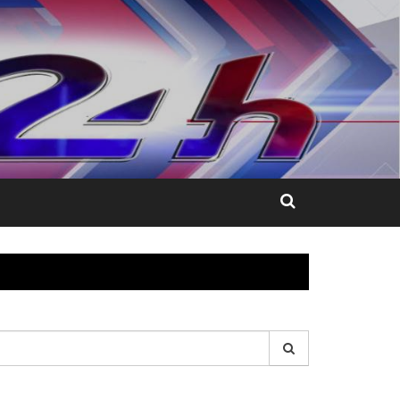
esquisar
r: