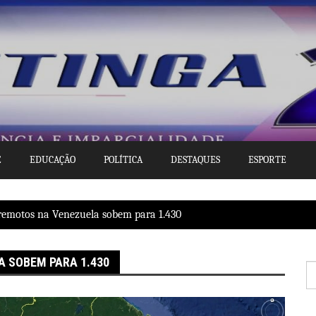
E
EDUCAÇÃO
POLÍTICA
DESTAQUES
ESPORTE
remotos na Venezuela sobem para 1.430
 SOBEM PARA 1.430
P
po