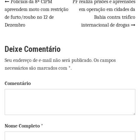
Navegação
Policiais da 8ª CIPM
PF realiza prisões e apreensões
apreendem moto com restrição
em operação em cidades da
de
de furto/roubo no 12 de
Bahia contra tráfico
Post
Dezembro
internacional de drogas
Deixe Comentário
Seu endereço de e-mail não será publicado. Os campos
necessários são marcados com *.
Comentário
Nome Completo *