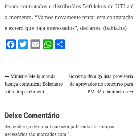
foram contratados e distribuídos 540 leitos de UTI até
o momento. “Vamos novamente tentar esta contratação
e espero que haja interessados”, declarou. (bahia.ba)
Facebook
Twitter
Email
WhatsApp
Share
Navegação
Ministro Mello manda
Governo divulga lista provisória
Justiça comunicar Bolsonaro
de aprovados no concurso para
de
sobre impeachment
PM-BA e bombeiros
Post
Deixe Comentário
Seu endereço de e-mail não será publicado. Os campos
necessários são marcados com *.