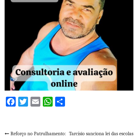
Facebook
Twitter
Email
WhatsApp
Share
Navegação
Reforço no Patrulhamento:
Tarcísio sanciona lei das escolas