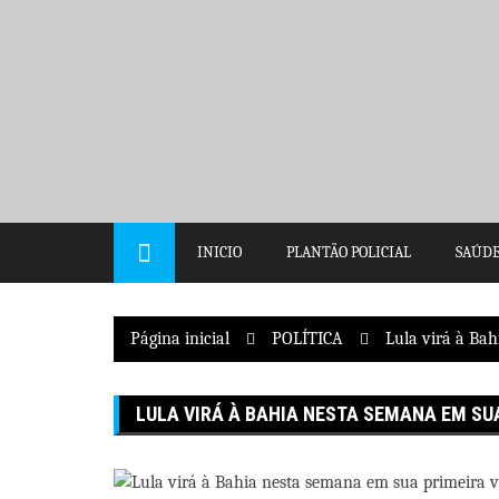
Pular
para
o
conteúdo
INICIO
PLANTÃO POLICIAL
SAÚD
Página inicial
POLÍTICA
Lula virá à Ba
LULA VIRÁ À BAHIA NESTA SEMANA EM SU