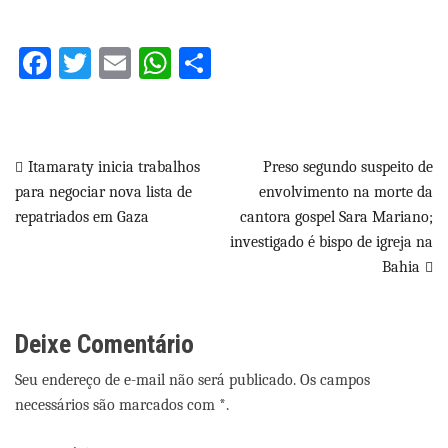
Facebook
Twitter
Email
WhatsApp
Share
Navegação
Itamaraty inicia trabalhos
Preso segundo suspeito de
para negociar nova lista de
envolvimento na morte da
de
repatriados em Gaza
cantora gospel Sara Mariano;
Post
investigado é bispo de igreja na
Bahia
Deixe Comentário
Seu endereço de e-mail não será publicado. Os campos
necessários são marcados com *.