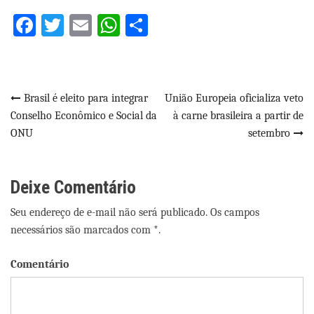
Facebook
Twitter
Email
WhatsApp
Share
Navegação
Brasil é eleito para integrar
União Europeia oficializa veto
Conselho Econômico e Social da
à carne brasileira a partir de
de
ONU
setembro
Post
Deixe Comentário
Seu endereço de e-mail não será publicado. Os campos
necessários são marcados com *.
Comentário