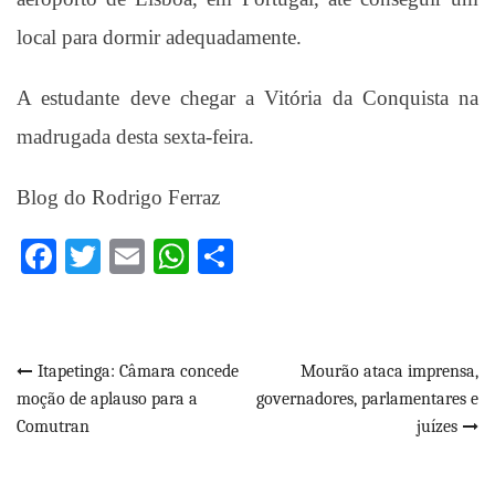
local para dormir adequadamente.
A estudante deve chegar a Vitória da Conquista na
madrugada desta sexta-feira.
Blog do Rodrigo Ferraz
Facebook
Twitter
Email
WhatsApp
Share
Navegação
Itapetinga: Câmara concede
Mourão ataca imprensa,
moção de aplauso para a
governadores, parlamentares e
de
Comutran
juízes
Post