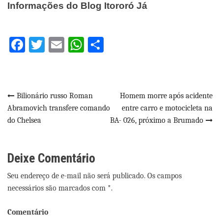
Informações do Blog Itororó Já
Facebook
Twitter
Email
WhatsApp
Share
Navegação
Bilionário russo Roman
Homem morre após acidente
Abramovich transfere comando
entre carro e motocicleta na
de
do Chelsea
BA- 026, próximo a Brumado
Post
Deixe Comentário
Seu endereço de e-mail não será publicado. Os campos
necessários são marcados com *.
Comentário