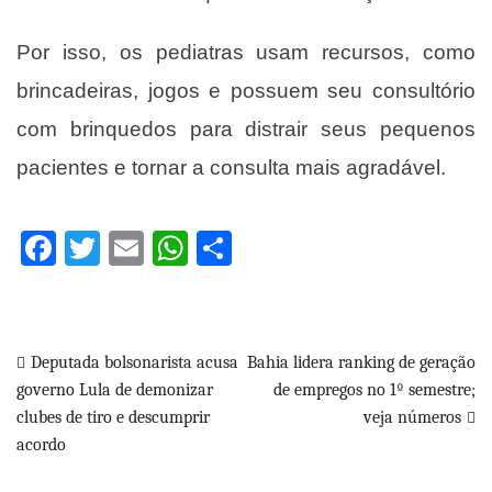
Por isso, os pediatras usam recursos, como
brincadeiras, jogos e possuem seu consultório
com brinquedos para distrair seus pequenos
pacientes e tornar a consulta mais agradável.
Facebook
Twitter
Email
WhatsApp
Share
Navegação
Deputada bolsonarista acusa
Bahia lidera ranking de geração
governo Lula de demonizar
de empregos no 1º semestre;
de
clubes de tiro e descumprir
veja números
Post
acordo