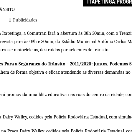
ITAPETINGA:PROG
Publicidades
 Itapetinga, a Comutran fará a abertura às 08h 30min, com o Trenzi
vista para às 09h e 30min, do Estádio Municipal Antônio Carlos Ma
os e motocicletas, destruídos por acidentes de trânsito.
s Para a Segurança do Trânsito – 2011/2020: Juntos, Podemos S
balhem de forma objetiva e eficaz atendendo as diversas demandas n
, será promovida uma blitz educativa nas ruas do centro da cidade, c
ça Dairy Walley, cedidos pela Polícia Rodoviária Estadual, com simula
os na Praça Dairy Walley, cedidos pela Polícia Rodoviária Estadual, c