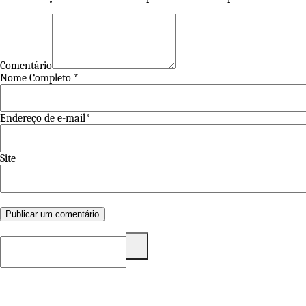
Post
Comentário
Nome Completo *
Endereço de e-mail*
Site
Pesquisar
por: