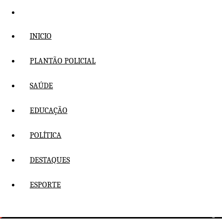
Pular
para
o
INICIO
conteúdo
PLANTÃO POLICIAL
SAÚDE
EDUCAÇÃO
POLÍTICA
DESTAQUES
ESPORTE
ITAPETINGA:PROGRAMAÇÃO