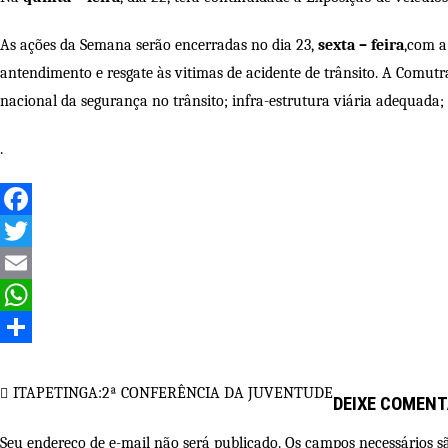
As ações da Semana serão encerradas no dia 23,
sexta – feira
,com a
antendimento e resgate às vitimas de acidente de trânsito. A Comut
nacional da segurança no trânsito; infra-estrutura viária adequada;
.
Facebook
Twitter
Email
WhatsApp
Share
Navegação
ITAPETINGA:2ª CONFERÊNCIA DA JUVENTUDE
DEIXE COMENT
de
Seu endereço de e-mail não será publicado. Os campos necessários 