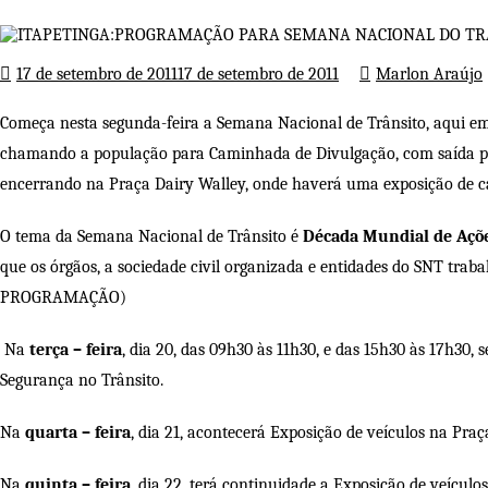
Página inicial
Publicidades
17 de setembro de 2011
17 de setembro de 2011
Marlon Araújo
Começa nesta segunda-feira a Semana Nacional de Trânsito, aqui em
chamando a população para Caminhada de Divulgação, com saída pre
encerrando na Praça Dairy Walley, onde haverá uma exposição de carr
O tema da Semana Nacional de Trânsito é
Década Mundial de Açõe
que os órgãos, a sociedade civil organizada e entidades do SNT tra
PROGRAMAÇÃO)
Na
terça – feira
, dia 20, das 09h30 às 11h30, e das 15h30 às 17h30
Segurança no Trânsito.
Na
quarta – feira
, dia 21, acontecerá Exposição de veículos na Pra
Na
quinta – feira
, dia 22, terá continuidade a Exposição de veícul