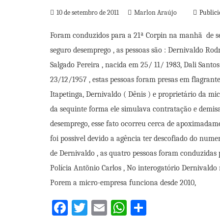
10 de setembro de 2011
Marlon Araújo
Publici
Foram conduzidos para a 21ª Corpin na manhã de sext
seguro desemprego , as pessoas são : Dernivaldo Rod
Salgado Pereira , nacida em 25/ 11/ 1983, Dali Santo
23/12/1957 , estas pessoas foram presas em flagrant
Itapetinga, Dernivaldo ( Dênis ) e proprietário da mi
da sequinte forma
ele simulava contratação e demisa
desemprego, esse fato ocorreu cerca de apoximadam
foi possivel devido a agência ter descofiado do num
de Dernivaldo , as quatro pessoas foram conduzidas p
Polícia Antõnio Carlos , No interogatório Dernivaldo
Porem a micro-empresa funciona desde 2010,
Facebook
Twitter
Email
WhatsApp
Share