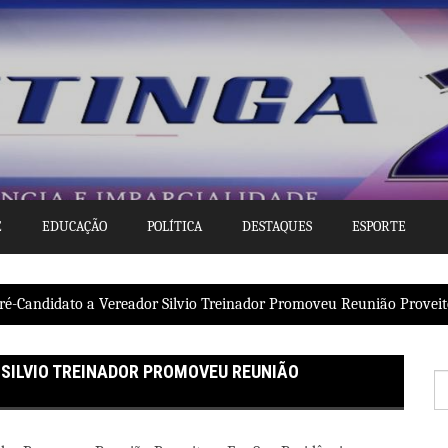
E
EDUCAÇÃO
POLÍTICA
DESTAQUES
ESPORTE
Pré-Candidato a Vereador Silvio Treinador Promoveu Reunião Provei
 SILVIO TREINADOR PROMOVEU REUNIÃO
P
po