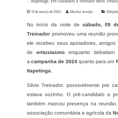
11 de março de 2024
Marlon Araújo
Eleiçõe
No início da noite de
sábado, 09 d
Treinador
promoveu uma reunião provei
ele recebeu seus apoiadores, amigos e
de
entusiasmo
enquanto debatiam s
a
campanha de 2024
quanto para um
Itapetinga
.
Silvio Treinador, possivelmente pre c
estava sozinho. O pré-candidato a p
também marcou presença na reunião.
associação comunitária e agrícola da
No