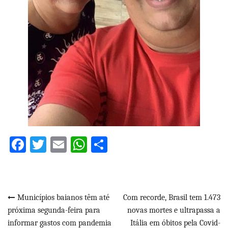
Facebook
Twitter
Email
WhatsApp
Share
Navegação
Municípios baianos têm até
Com recorde, Brasil tem 1.473
próxima segunda-feira para
novas mortes e ultrapassa a
de
informar gastos com pandemia
Itália em óbitos pela Covid-