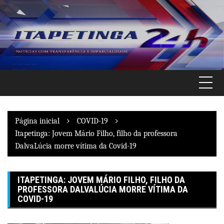
Pular
para
o
conteúdo
Página inicial
COVID-19
Itapetinga: Jovem Mário Filho, filho da professora
DalvaLúcia morre vítima da Covid-19
ITAPETINGA: JOVEM MÁRIO FILHO, FILHO DA
PROFESSORA DALVALÚCIA MORRE VÍTIMA DA
COVID-19