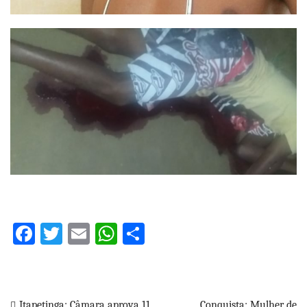
Facebook
Twitter
Email
WhatsApp
Share
Itapetinga: Câmara aprova 11
Conquista: Mulher de