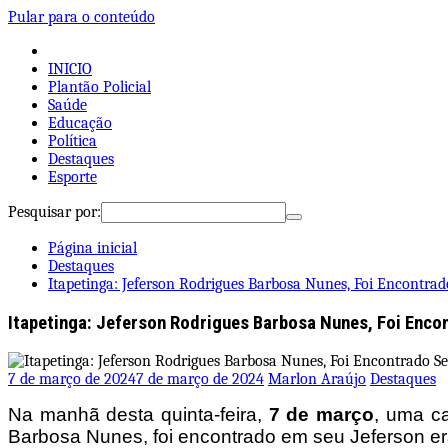
Pular para o conteúdo
INICIO
Plantão Policial
Saúde
Educação
Política
Destaques
Esporte
Pesquisar por:
Página inicial
Destaques
Itapetinga: Jeferson Rodrigues Barbosa Nunes, Foi Encontrad
Itapetinga: Jeferson Rodrigues Barbosa Nunes, Foi Encon
7 de março de 2024
7 de março de 2024
Marlon Araújo
Destaques
Na manhã desta quinta-feira,
7 de março
, uma ca
Barbosa Nunes, foi encontrado em seu Jeferson era