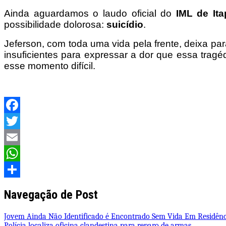
Ainda aguardamos o laudo oficial do
IML de Ita
possibilidade dolorosa:
suicídio
.
Jeferson, com toda uma vida pela frente, deixa pa
insuficientes para expressar a dor que essa trag
esse momento difícil.
Facebook
Twitter
Email
WhatsApp
Share
Navegação de Post
Jovem Ainda Não Identificado é Encontrado Sem Vida Em Residênci
Polícia localiza oficina clandestina para reparo de armas