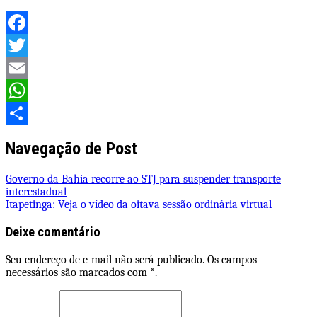
Facebook
Twitter
Email
WhatsApp
Share
Navegação de Post
Governo da Bahia recorre ao STJ para suspender transporte
interestadual
Itapetinga: Veja o vídeo da oitava sessão ordinária virtual
Deixe comentário
Seu endereço de e-mail não será publicado. Os campos
necessários são marcados com *.