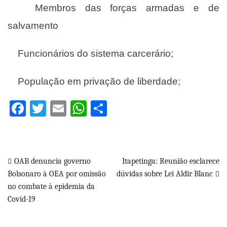
Membros das forças armadas e de
salvamento
Funcionários do sistema carcerário;
População em privação de liberdade;
Facebook
Twitter
Email
WhatsApp
Share
Navegação
OAB denuncia governo
Itapetinga: Reunião esclarece
Bolsonaro à OEA por omissão
dúvidas sobre Lei Aldir Blanc
de
no combate à epidemia da
Post
Covid-19