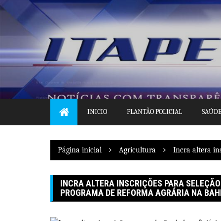
Pular
para
o
conteúdo
INICIO
PLANTÃO POLICIAL
SAÚD
Página inicial
Agricultura
Incra altera i
INCRA ALTERA INSCRIÇÕES PARA SELEÇÃO
PROGRAMA DE REFORMA AGRÁRIA NA BAH