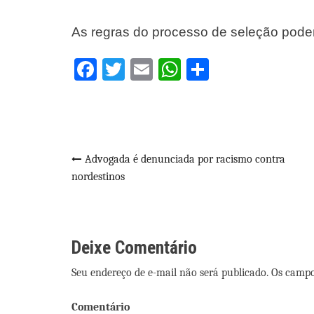
As regras do processo de seleção pode
Facebook
Twitter
Email
WhatsApp
Share
Navegação
Advogada é denunciada por racismo contra
nordestinos
de
Post
Deixe Comentário
Seu endereço de e-mail não será publicado. Os camp
Comentário