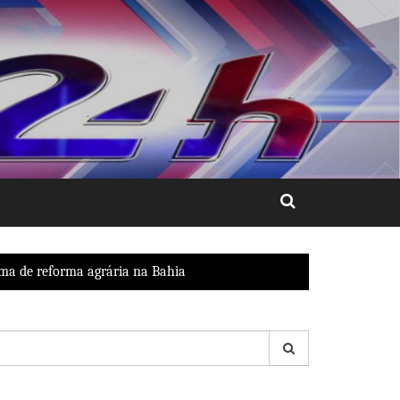
ama de reforma agrária na Bahia
esquisar
r: