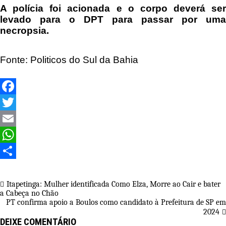
A polícia foi acionada e o corpo deverá ser
levado para o DPT para passar por uma
necropsia.
Fonte: Politicos do Sul da Bahia
Facebook
Twitter
Email
WhatsApp
Share
Navegação
Itapetinga: Mulher identificada Como Elza, Morre ao Cair e bater
a Cabeça no Chão
de
PT confirma apoio a Boulos como candidato à Prefeitura de SP em
Post
2024
DEIXE COMENTÁRIO