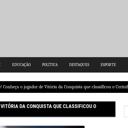
E
EDUCAÇÃO
POLÍTICA
DESTAQUES
ESPORTE
! Conheça o jogador de Vitória da Conquista que classificou o Corint
 VITÓRIA DA CONQUISTA QUE CLASSIFICOU O
P
po