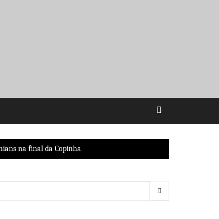
hians na final da Copinha
esquisar
r: