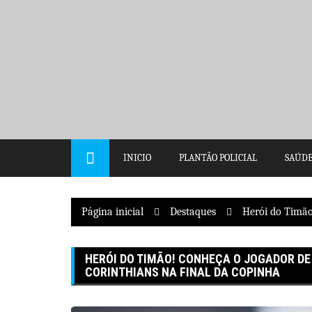
Pular
para
o
conteúdo
INICIO
PLANTÃO POLICIAL
SAÚD
Página inicial
Destaques
Herói do Timão
HERÓI DO TIMÃO! CONHEÇA O JOGADOR DE
CORINTHIANS NA FINAL DA COPINHA