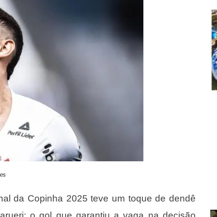
es
 final da Copinha 2025 teve um toque de dendê
Barueri: o gol que garantiu a vaga na decisão