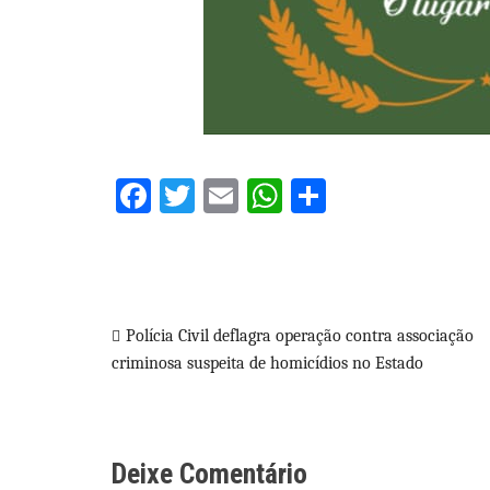
Facebook
Twitter
Email
WhatsApp
Share
Navegação
Polícia Civil deflagra operação contra associação
criminosa suspeita de homicídios no Estado
de
Post
Deixe Comentário