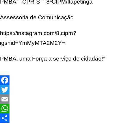
PMBA – CPR-S – 8ªCIPM/Itapetinga
Assessoria de Comunicação
https://instagram.com/8.cipm?
igshid=YmMyMTA2M2Y=
PMBA, uma Força a serviço do cidadão!”
Facebook
Twitter
Email
WhatsApp
Share