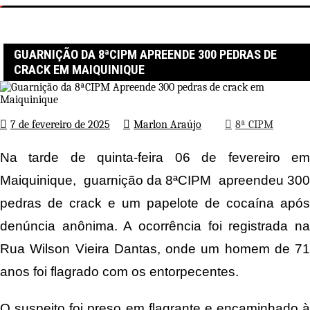
Página inicial
8ª CIPM
Guarnição da 8ªCIPM Apreende 300 pedras de crack em
Maiquinique
GUARNIÇÃO DA 8ªCIPM APREENDE 300 PEDRAS DE
CRACK EM MAIQUINIQUE
7 de fevereiro de 2025
Marlon Araújo
8ª CIPM
Na tarde de quinta-feira 06 de fevereiro em
Maiquinique, guarnição da 8ªCIPM apreendeu 300
pedras de crack e um papelote de cocaína após
denúncia anônima. A ocorrência foi registrada na
Rua Wilson Vieira Dantas, onde um homem de 71
anos foi flagrado com os entorpecentes.
O suspeito foi preso em flagrante e encaminhado à