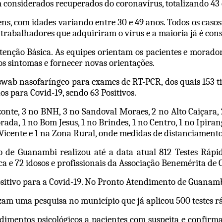
 considerados recuperados do coronavírus, totalizando 43 
ns, com idades variando entre 30 e 49 anos. Todos os casos
trabalhadores que adquiriram o vírus e a maioria já é con
Atenção Básica. As equipes orientam os pacientes e mora
os sintomas e fornecer novas orientações.
 swab nasofaríngeo para exames de RT-PCR, dos quais 153 ti
s para Covid-19, sendo 63 Positivos.
nte, 3 no BNH, 3 no Sandoval Moraes, 2 no Alto Caiçara, 2 n
da, 1 no Bom Jesus, 1 no Brindes, 1 no Centro, 1 no Ipirang
o Vicente e 1 na Zona Rural, onde medidas de distanciament
de Guanambi realizou até a data atual 812 Testes Rápid
ca e 72 idosos e profissionais da Associação Benemérita de 
ositivo para a Covid-19. No Pronto Atendimento de Guanamb
zam uma pesquisa no município que já aplicou 500 testes rá
dimentos psicológicos a pacientes com suspeita e confirmad