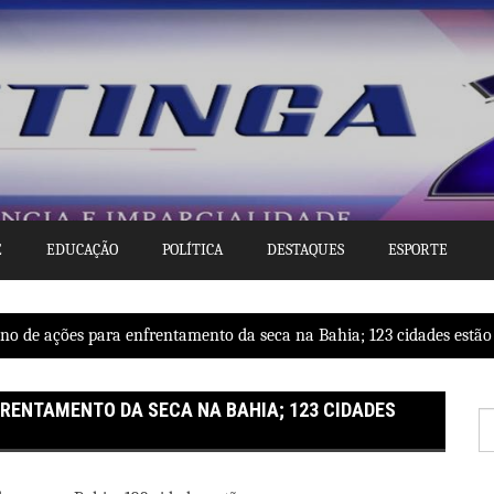
E
EDUCAÇÃO
POLÍTICA
DESTAQUES
ESPORTE
ano de ações para enfrentamento da seca na Bahia; 123 cidades estão
RENTAMENTO DA SECA NA BAHIA; 123 CIDADES
P
po