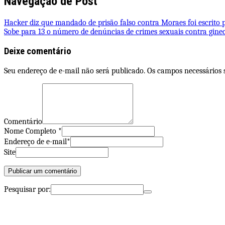
Navegação de Post
Hacker diz que mandado de prisão falso contra Moraes foi escrito 
Sobe para 13 o número de denúncias de crimes sexuais contra ginec
Deixe comentário
Seu endereço de e-mail não será publicado. Os campos necessários
Comentário
Nome Completo *
Endereço de e-mail*
Site
Pesquisar por: