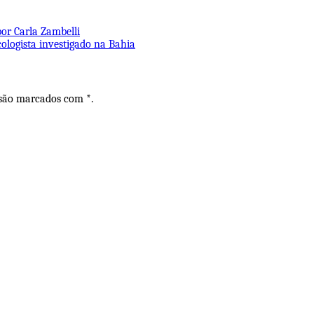
por Carla Zambelli
ologista investigado na Bahia
 são marcados com *.