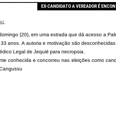
or é encontrado morto
EX-CANDIDATO A VEREADOR É ENCO
IAL
mingo (20), em uma estrada que dá acesso a Palmeir
, 33 anos. A autoria e motivação são desconhecidas.
 Médico Legal de Jequié para necropsia.
te conhecida e concorreu nas eleições como candi
s Cangussu