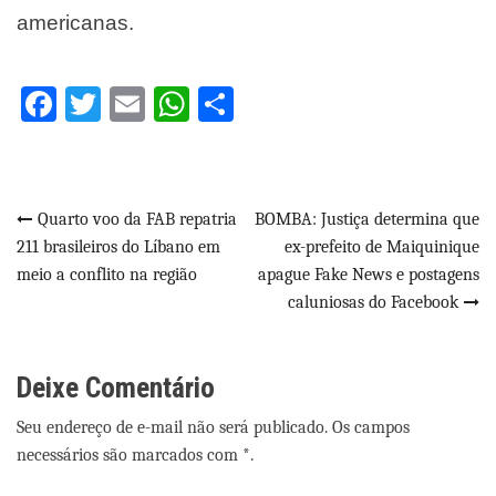
americanas.
Facebook
Twitter
Email
WhatsApp
Share
Navegação
Quarto voo da FAB repatria
BOMBA: Justiça determina que
211 brasileiros do Líbano em
ex-prefeito de Maiquinique
de
meio a conflito na região
apague Fake News e postagens
Post
caluniosas do Facebook
Deixe Comentário
Seu endereço de e-mail não será publicado. Os campos
necessários são marcados com *.