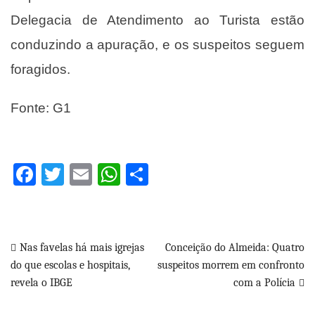
Delegacia de Atendimento ao Turista estão
conduzindo a apuração, e os suspeitos seguem
foragidos.
Fonte: G1
Facebook
Twitter
Email
WhatsApp
Share
Navegação
Nas favelas há mais igrejas
Conceição do Almeida: Quatro
do que escolas e hospitais,
suspeitos morrem em confronto
de
revela o IBGE
com a Polícia
Post