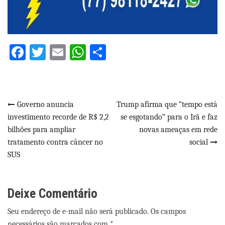
Facebook
Twitter
Email
WhatsApp
Share
Navegação
Governo anuncia
Trump afirma que “tempo está
investimento recorde de R$ 2,2
se esgotando” para o Irã e faz
de
bilhões para ampliar
novas ameaças em rede
Post
tratamento contra câncer no
social
SUS
Deixe Comentário
Seu endereço de e-mail não será publicado. Os campos
necessários são marcados com *.