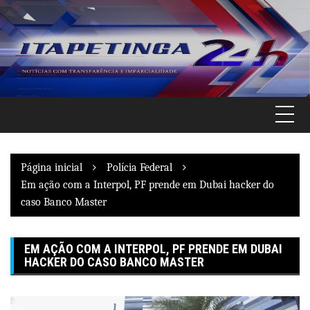
Pular
para
o
conteúdo
Página inicial
Polícia Federal
Em ação com a Interpol, PF prende em Dubai hacker do
caso Banco Master
EM AÇÃO COM A INTERPOL, PF PRENDE EM DUBAI
HACKER DO CASO BANCO MASTER