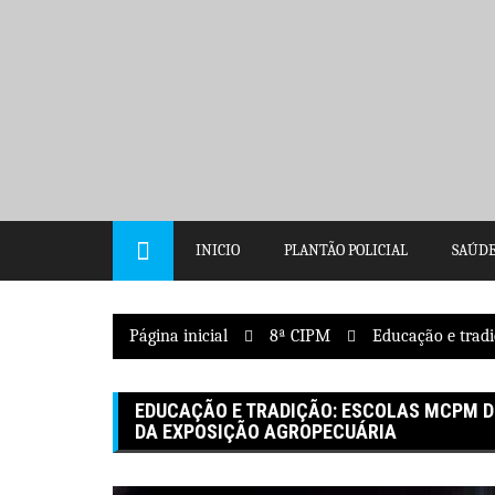
Pular
para
o
conteúdo
INICIO
PLANTÃO POLICIAL
SAÚD
Página inicial
8ª CIPM
Educação e trad
EDUCAÇÃO E TRADIÇÃO: ESCOLAS MCPM 
DA EXPOSIÇÃO AGROPECUÁRIA