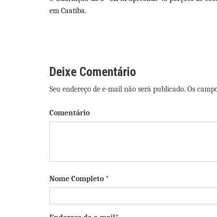
Navegação
em Caatiba.
de
Post
Deixe Comentário
Seu endereço de e-mail não será publicado. Os camp
Comentário
Nome Completo *