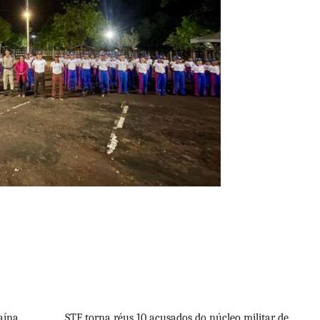
aína
STF torna réus 10 acusados do núcleo militar de