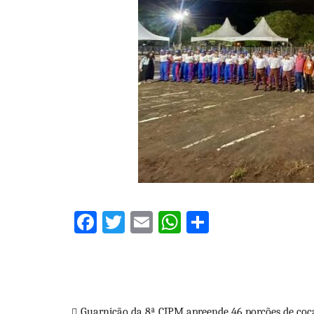
Facebook
Twitter
Email
WhatsApp
Share
Guarnição da 8ª CIPM apreende 46 porções de coc