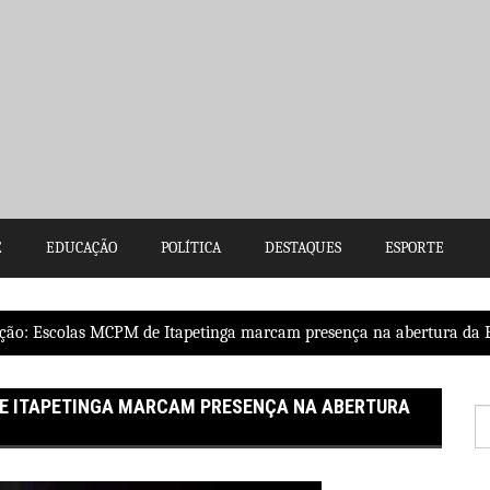
E
EDUCAÇÃO
POLÍTICA
DESTAQUES
ESPORTE
ição: Escolas MCPM de Itapetinga marcam presença na abertura da 
DE ITAPETINGA MARCAM PRESENÇA NA ABERTURA
P
po