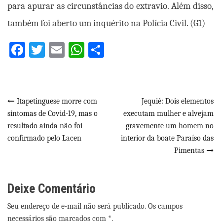
para apurar as circunstâncias do extravio. Além disso,
também foi aberto um inquérito na Polícia Civil. (G1)
Facebook
Twitter
Email
WhatsApp
Share
Navegação
Itapetinguese morre com
Jequié: Dois elementos
sintomas de Covid-19, mas o
executam mulher e alvejam
de
resultado ainda não foi
gravemente um homem no
Post
confirmado pelo Lacen
interior da boate Paraíso das
Pimentas
Deixe Comentário
Seu endereço de e-mail não será publicado. Os campos
necessários são marcados com *.