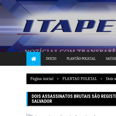
Pular
para
o
conteúdo
INICIO
PLANTÃO POLICIAL
SAÚD
Página inicial
PLANTAO POLICIAL
Dois 
DOIS ASSASSINATOS BRUTAIS SÃO REGIST
SALVADOR