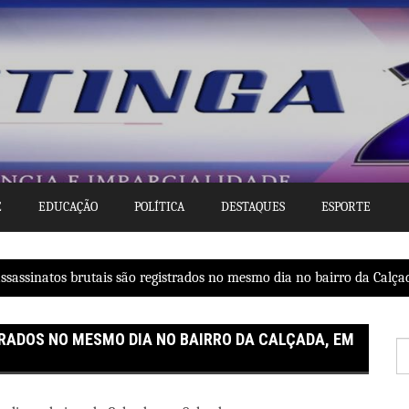
E
EDUCAÇÃO
POLÍTICA
DESTAQUES
ESPORTE
assassinatos brutais são registrados no mesmo dia no bairro da Calça
RADOS NO MESMO DIA NO BAIRRO DA CALÇADA, EM
P
po