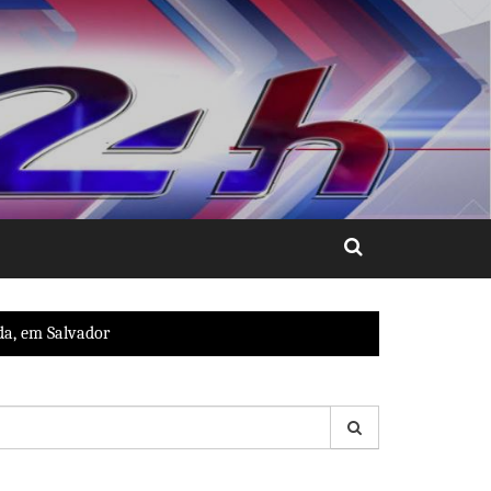
da, em Salvador
esquisar
r: