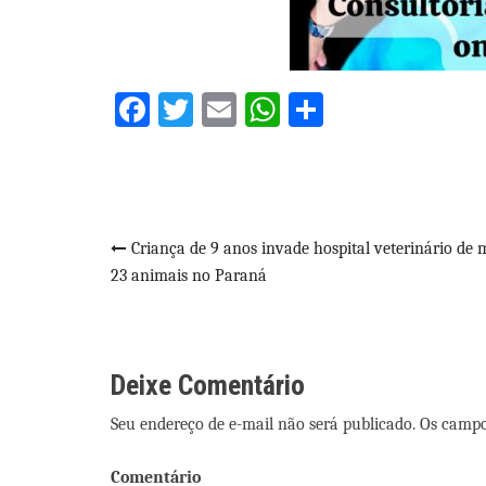
Facebook
Twitter
Email
WhatsApp
Share
Navegação
Criança de 9 anos invade hospital veterinário de 
23 animais no Paraná
de
Post
Deixe Comentário
Seu endereço de e-mail não será publicado. Os camp
Comentário