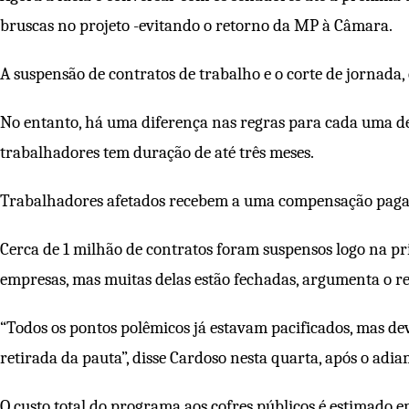
bruscas no projeto -evitando o retorno da MP à Câmara.
A suspensão de contratos de trabalho e o corte de jornada,
No entanto, há uma diferença nas regras para cada uma dess
trabalhadores tem duração de até três meses.
Trabalhadores afetados recebem a uma compensação paga p
Cerca de 1 milhão de contratos foram suspensos logo na pri
empresas, mas muitas delas estão fechadas, argumenta o re
“Todos os pontos polêmicos já estavam pacificados, mas d
retirada da pauta”, disse Cardoso nesta quarta, após o adi
O custo total do programa aos cofres públicos é estimado e