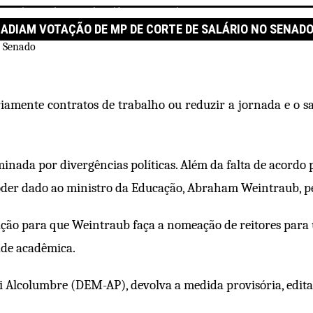
ação de MP de corte de salário no Senado
 ADIAM VOTAÇÃO DE MP DE CORTE DE SALÁRIO NO SENAD
ente contratos de trabalho ou reduzir a jornada e o salár
minada por divergências políticas. Além da falta de acordo 
 poder dado ao ministro da Educação, Abraham Weintraub, p
ção para que Weintraub faça a nomeação de reitores para u
ade acadêmica.
i Alcolumbre (DEM-AP), devolva a medida provisória, editad