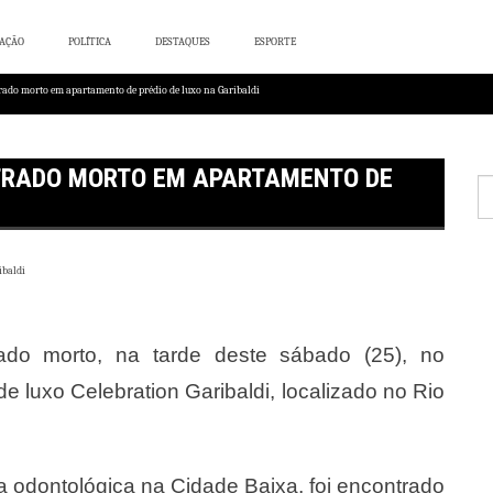
AÇÃO
POLÍTICA
DESTAQUES
ESPORTE
trado morto em apartamento de prédio de luxo na Garibaldi
NTRADO MORTO EM APARTAMENTO DE
Pes
por
ado morto, na tarde deste sábado (25), no
 luxo Celebration Garibaldi, localizado no Rio
a odontológica na Cidade Baixa, foi encontrado