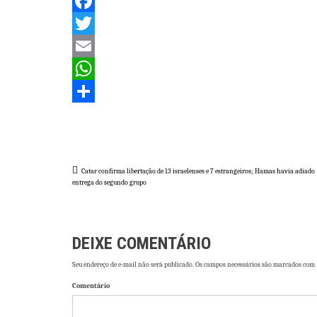
Facebook
Twitter
Email
WhatsApp
Share
Navegação
Catar confirma libertação de 13 israelenses e 7 estrangeiros; Hamas havia adiado
entrega do segundo grupo
de
Post
DEIXE COMENTÁRIO
Seu endereço de e-mail não será publicado. Os campos necessários são marcados com 
Comentário