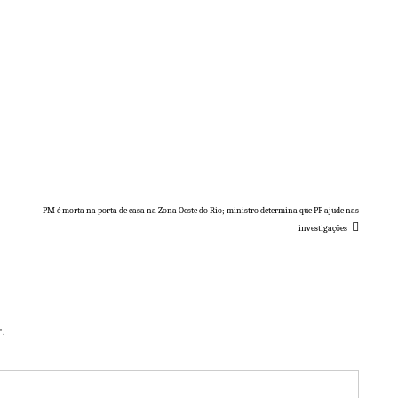
PM é morta na porta de casa na Zona Oeste do Rio; ministro determina que PF ajude nas
investigações
*.