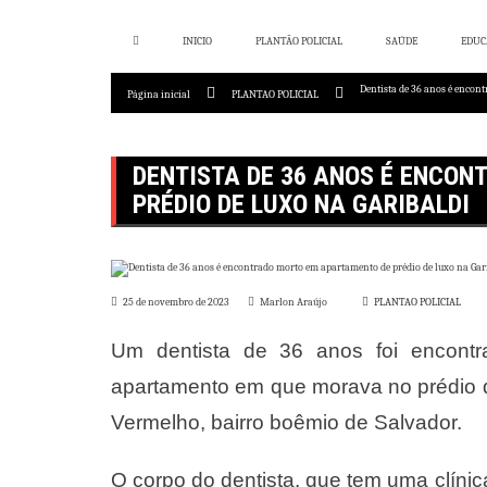
Pular
para
o
INICIO
PLANTÃO POLICIAL
SAÚDE
EDUC
conteúdo
Dentista de 36 anos é encon
Página inicial
PLANTAO POLICIAL
DENTISTA DE 36 ANOS É ENCO
PRÉDIO DE LUXO NA GARIBALDI
25 de novembro de 2023
Marlon Araújo
PLANTAO POLICIAL
Um dentista de 36 anos foi encontr
apartamento em que morava no prédio de
Vermelho, bairro boêmio de Salvador.
O corpo do dentista, que tem uma clínic