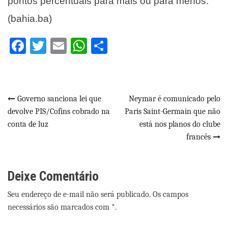
pontos percentuais para mais ou para menos.
(bahia.ba)
Facebook
Twitter
Email
WhatsApp
Share
Navegação
Governo sanciona lei que
Neymar é comunicado pelo
devolve PIS/Cofins cobrado na
Paris Saint-Germain que não
de
conta de luz
está nos planos do clube
Post
francês
Deixe Comentário
Seu endereço de e-mail não será publicado. Os campos
necessários são marcados com *.