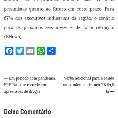
pessimistas quanto ao futuro em curto prazo. Para
87% dos executivos industriais da região, o cenário
para os próximos seis meses é de forte retração.
(BNews)
Facebook
Twitter
Email
WhatsApp
Share
Navegação
Em período com pandemia,
Verba adicional para a saúde
PRF-BA bate recorde em
na pandemia alcança R$ 54,5
de
apreensões de drogas
bi
Post
Deixe Comentário