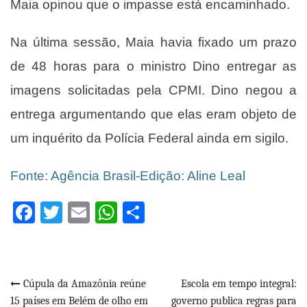
Maia opinou que o impasse está encaminhado.
Na última sessão, Maia havia fixado um prazo
de 48 horas para o ministro Dino entregar as
imagens solicitadas pela CPMI. Dino negou a
entrega argumentando que elas eram objeto de
um inquérito da Polícia Federal ainda em sigilo.
Fonte: Agência Brasil-Edição: Aline Leal
Facebook
Twitter
Email
WhatsApp
Share
Navegação
Cúpula da Amazônia reúne
Escola em tempo integral:
15 países em Belém de olho em
governo publica regras para