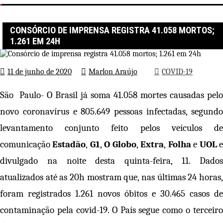
Página inicial
COVID-19
Consórcio de imprensa registra 41.058 mortos; 1.261 em 24h
CONSÓRCIO DE IMPRENSA REGISTRA 41.058 MORTOS;
1.261 EM 24H
11 de junho de 2020
Marlon Araújo
COVID-19
São Paulo- O Brasil já soma 41.058 mortes causadas pelo
novo coronavírus e 805.649 pessoas infectadas, segundo
levantamento conjunto feito pelos veículos de
comunicação
Estadão
,
G1
,
O Globo
,
Extra
,
Folha
e
UOL
divulgado na noite desta quinta-feira, 11. Dados
atualizados até as 20h mostram que, nas últimas 24 horas,
foram registrados 1.261 novos óbitos e 30.465 casos de
contaminação pela covid-19. O País segue como o terceiro