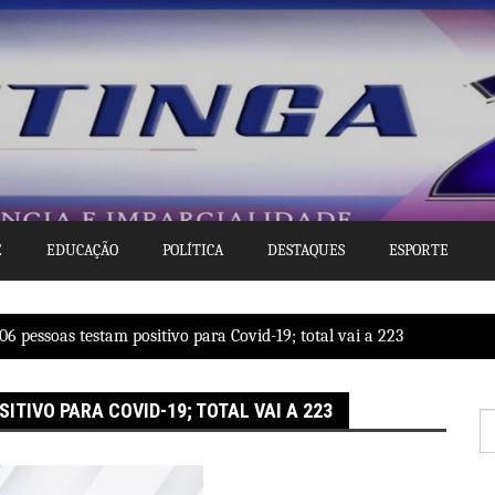
E
EDUCAÇÃO
POLÍTICA
DESTAQUES
ESPORTE
06 pessoas testam positivo para Covid-19; total vai a 223
ITIVO PARA COVID-19; TOTAL VAI A 223
P
po