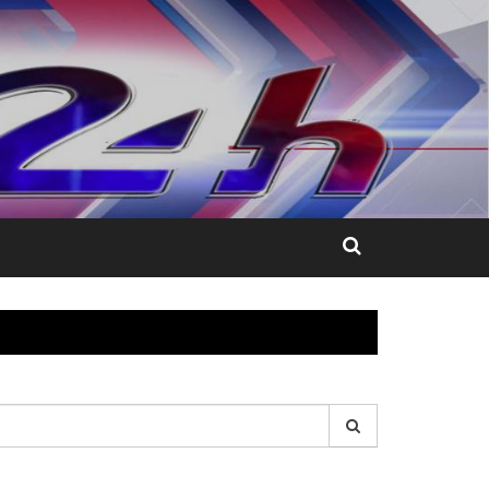
esquisar
r: