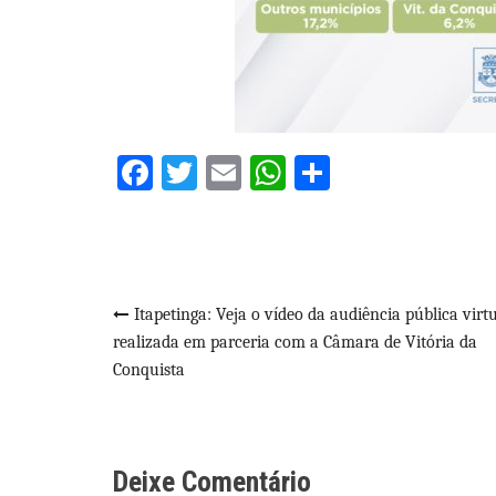
Facebook
Twitter
Email
WhatsApp
Share
Navegação
Itapetinga: Veja o vídeo da audiência pública virt
realizada em parceria com a Câmara de Vitória da
de
Conquista
Post
Deixe Comentário