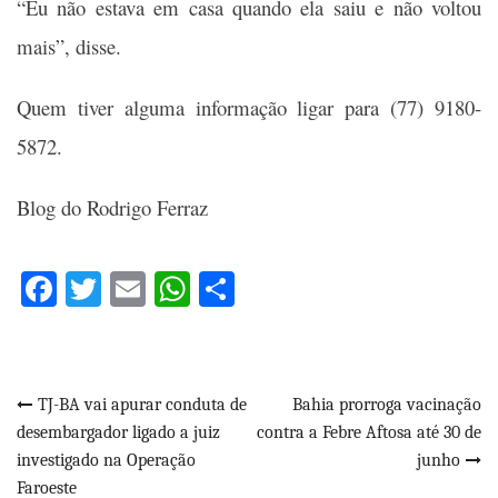
“Eu não estava em casa quando ela saiu e não voltou
mais”, disse.
Quem tiver alguma informação ligar para (77) 9180-
5872.
Blog do Rodrigo Ferraz
Facebook
Twitter
Email
WhatsApp
Share
Navegação
TJ-BA vai apurar conduta de
Bahia prorroga vacinação
desembargador ligado a juiz
contra a Febre Aftosa até 30 de
de
investigado na Operação
junho
Faroeste