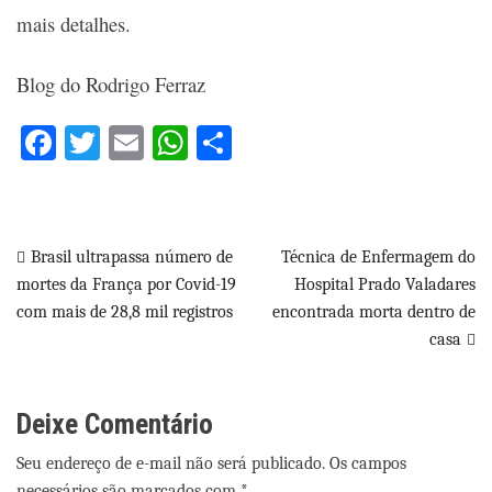
mais detalhes
.
Blog do Rodrigo Ferraz
Facebook
Twitter
Email
WhatsApp
Share
Navegação
Brasil ultrapassa número de
Técnica de Enfermagem do
mortes da França por Covid-19
Hospital Prado Valadares
de
com mais de 28,8 mil registros
encontrada morta dentro de
Post
casa
Deixe Comentário
Seu endereço de e-mail não será publicado. Os campos
necessários são marcados com *.