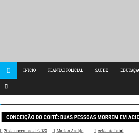
Pular
para
o
conteúdo
INICIO
PLANTÃO POLICIAL
SAÚDE
EDUCAÇÃ
Página inicial
Acidente Fatal
Conceição do Coité: Duas pe
CONCEIÇÃO DO COITÉ: DUAS PESSOAS MORREM EM ACID
20 de novembro de 2023
Marlon Araújo
Acidente Fatal