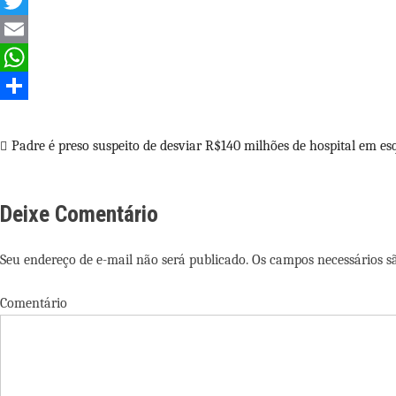
Facebook
Twitter
Email
WhatsApp
Share
Navegação
Padre é preso suspeito de desviar R$140 milhões de hospital em e
de
Deixe Comentário
Post
Seu endereço de e-mail não será publicado. Os campos necessários 
Comentário