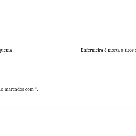
squema
Enfermeira é morta a tiro
são marcados com *.