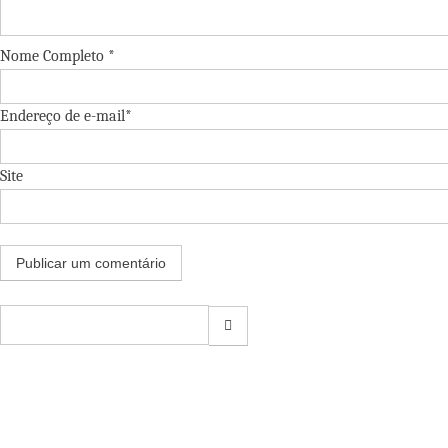
Nome Completo *
Endereço de e-mail*
Site
Pesquisar
por: